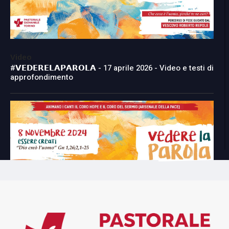
Video
#𝗩𝗘𝗗𝗘𝗥𝗘𝗟𝗔𝗣𝗔𝗥𝗢𝗟𝗔 - 17 aprile 2026 - Video e testi di
approfondimento