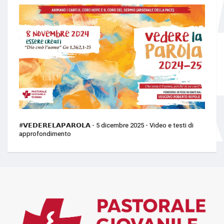
#𝗩𝗘𝗗𝗘𝗥𝗘𝗟𝗔𝗣𝗔𝗥𝗢𝗟𝗔 - 5 dicembre 2025 - Video e testi di
approfondimento