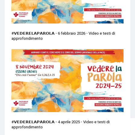
#𝗩𝗘𝗗𝗘𝗥𝗘𝗟𝗔𝗣𝗔𝗥𝗢𝗟𝗔 - 6 febbraio 2026 - Video e testi di
approfondimento
#𝗩𝗘𝗗𝗘𝗥𝗘𝗟𝗔𝗣𝗔𝗥𝗢𝗟𝗔 - 4 aprile 2025 - Video e testi di
approfondimento