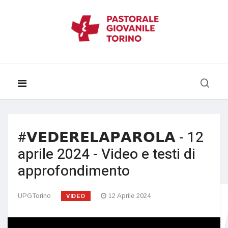
#𝗩𝗘𝗗𝗘𝗥𝗘𝗟𝗔𝗣𝗔𝗥𝗢𝗟𝗔 - 12
aprile 2024 - Video e testi di
approfondimento
UPGTorino
12 Aprile 2024
VIDEO