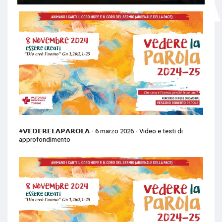
#𝗩𝗘𝗗𝗘𝗥𝗘𝗟𝗔𝗣𝗔𝗥𝗢𝗟𝗔 - 6 marzo 2026 - Video e testi di
approfondimento