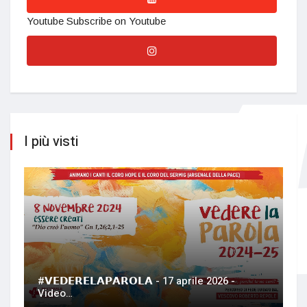
Youtube
Subscribe on Youtube
I più visti
#𝗩𝗘𝗗𝗘𝗥𝗘𝗟𝗔𝗣𝗔𝗥𝗢𝗟𝗔 - 17 aprile 2026 -
Video…