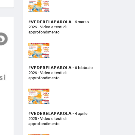
#𝗩𝗘𝗗𝗘𝗥𝗘𝗟𝗔𝗣𝗔𝗥𝗢𝗟𝗔 - 6 marzo
2026 - Video e testi di
approfondimento
#𝗩𝗘𝗗𝗘𝗥𝗘𝗟𝗔𝗣𝗔𝗥𝗢𝗟𝗔 - 6 febbraio
2026 - Video e testi di
approfondimento
#𝗩𝗘𝗗𝗘𝗥𝗘𝗟𝗔𝗣𝗔𝗥𝗢𝗟𝗔 - 4 aprile
2025 - Video e testi di
approfondimento