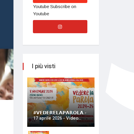
Youtube
Subscribe on
Youtube
I più visti
#𝗩𝗘𝗗𝗘𝗥𝗘𝗟𝗔𝗣𝗔𝗥𝗢𝗟𝗔 -
17 aprile 2026 - Video…