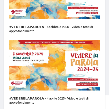
#𝗩𝗘𝗗𝗘𝗥𝗘𝗟𝗔𝗣𝗔𝗥𝗢𝗟𝗔 - 6 febbraio 2026 - Video e testi di
approfondimento
#𝗩𝗘𝗗𝗘𝗥𝗘𝗟𝗔𝗣𝗔𝗥𝗢𝗟𝗔 - 4 aprile 2025 - Video e testi di
approfondimento