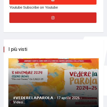
Youtube
Subscribe on Youtube
I più visti
#𝗩𝗘𝗗𝗘𝗥𝗘𝗟𝗔𝗣𝗔𝗥𝗢𝗟𝗔 - 17 aprile 2026 -
Video…