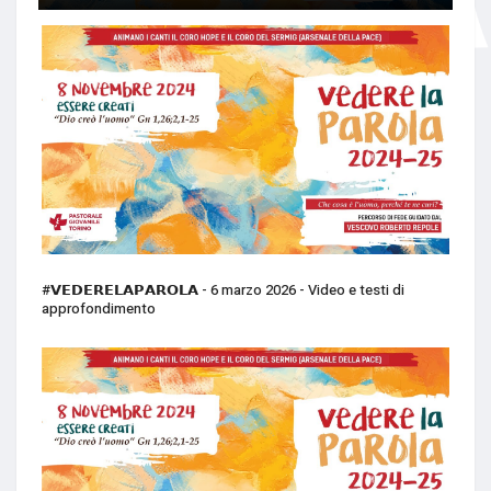
#𝗩𝗘𝗗𝗘𝗥𝗘𝗟𝗔𝗣𝗔𝗥𝗢𝗟𝗔 - 6 marzo 2026 - Video e testi di
approfondimento