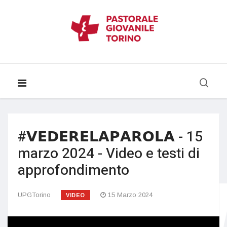
#𝗩𝗘𝗗𝗘𝗥𝗘𝗟𝗔𝗣𝗔𝗥𝗢𝗟𝗔 - 15
marzo 2024 - Video e testi di
approfondimento
UPGTorino
15 Marzo 2024
VIDEO