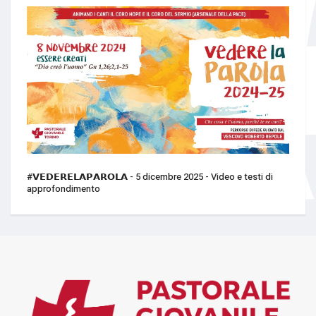
#𝗩𝗘𝗗𝗘𝗥𝗘𝗟𝗔𝗣𝗔𝗥𝗢𝗟𝗔 - 5 dicembre 2025 - Video e testi di
approfondimento