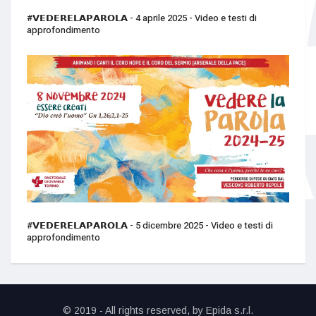
#𝗩𝗘𝗗𝗘𝗥𝗘𝗟𝗔𝗣𝗔𝗥𝗢𝗟𝗔 - 4 aprile 2025 - Video e testi di
approfondimento
#𝗩𝗘𝗗𝗘𝗥𝗘𝗟𝗔𝗣𝗔𝗥𝗢𝗟𝗔 - 5 dicembre 2025 - Video e testi di
approfondimento
© 2019 - All rights reserved, by
Epida s.r.l.