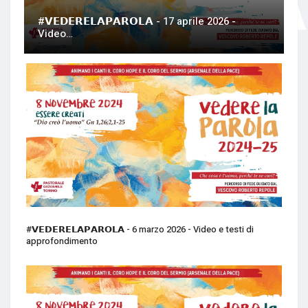
#𝗩𝗘𝗗𝗘𝗥𝗘𝗟𝗔𝗣𝗔𝗥𝗢𝗟𝗔 - 17 aprile 2026 -
Video…
#𝗩𝗘𝗗𝗘𝗥𝗘𝗟𝗔𝗣𝗔𝗥𝗢𝗟𝗔 - 6 marzo 2026 - Video e testi di
approfondimento