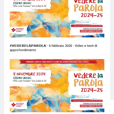
#𝗩𝗘𝗗𝗘𝗥𝗘𝗟𝗔𝗣𝗔𝗥𝗢𝗟𝗔 - 6 febbraio 2026 - Video e testi di
approfondimento