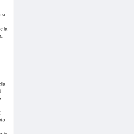
 si
e la
a,
lla
i
o
l
,
ato