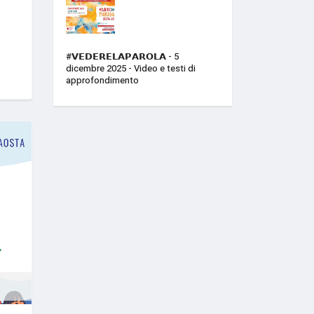
#𝗩𝗘𝗗𝗘𝗥𝗘𝗟𝗔𝗣𝗔𝗥𝗢𝗟𝗔 - 5
dicembre 2025 - Video e testi di
approfondimento