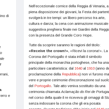
Nell’eccezionale cornice della Reggia di Venaria, a
piena disposizione dei giovani, la Festa dei partenti
ino di
svolgerà in tre tempi: un libero percorso tra arte,
cultura e danza; la cena con animazione musicale 
suggestiva preghiera finale nei Giardini della Reggi
con la presenza del Grande Coro Hope.
Tutte da scoprire saranno le ragioni del titolo:
e
«
Receive the crown!
»
, «Ricevi la corona!». La
io
Corona del Portogallo è stata infatti il simbolo
ale
principale della monarchia portoghese, che ha una
M
particolare caratteristica: dal
1640
al
1910
(anno de
rrani,
proclamazione della
Repubblica
) non vi furono ma
vere e proprie cerimonie d'incoronazione sul suol
del
Portogallo
. Tale atto veniva sostituito da una
a
cerimonia chiamata
Aclama
ção do Rei de Portuga
Ferro e
nel corso della quale il re riceveva gli omaggi di St
senza indossare la corona che gli era posata