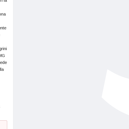
n la
ona
ente
ù
rini
GMG
fede
la
e