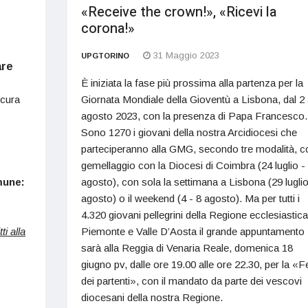
«Receive the crown!», «Ricevi la
corona!»
31 Maggio 2023
UPGTORINO
are
È iniziata la fase più prossima alla partenza per la
 cura
Giornata Mondiale della Gioventù a Lisbona, dal 2 
agosto 2023, con la presenza di Papa Francesco.
Sono 1270 i giovani della nostra Arcidiocesi che
parteciperanno alla GMG, secondo tre modalità, co
gemellaggio con la Diocesi di Coimbra (24 luglio -
mune:
agosto), con sola la settimana a Lisbona (29 luglio
agosto) o il weekend (4 - 8 agosto). Ma per tutti i
4.320 giovani pellegrini della Regione ecclesiastica
ti alla
Piemonte e Valle D’Aosta il grande appuntamento
sarà alla Reggia di Venaria Reale, domenica 18
giugno pv, dalle ore 19.00 alle ore 22.30, per la «F
dei partenti», con il mandato da parte dei vescovi
diocesani della nostra Regione.