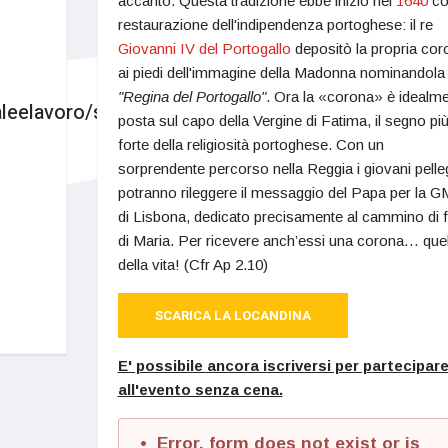
accanto. Questa tradizione ebbe inizio nel
1640
co
restaurazione dell'indipendenza portoghese: il re
Giovanni IV del Portogallo
depositò la propria cor
ai piedi dell'immagine della Madonna nominandola
"Regina del Portogallo"
. Ora la «corona» è idealm
aleelavoro/scuola-
posta sul capo della Vergine di Fatima, il segno pi
forte della religiosità portoghese. Con un
sorprendente percorso nella Reggia i giovani pelleg
potranno rileggere il messaggio del Papa per la 
di Lisbona, dedicato precisamente al cammino di 
di Maria. Per ricevere anch’essi una corona… quel
della vita! (Cfr Ap 2.10)
SCARICA LA LOCANDINA
E' possibile ancora iscriversi per partecipar
all'evento senza cena.
Error, form does not exist or is