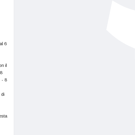
al 6
n il
 8
 - 8
 di
esta