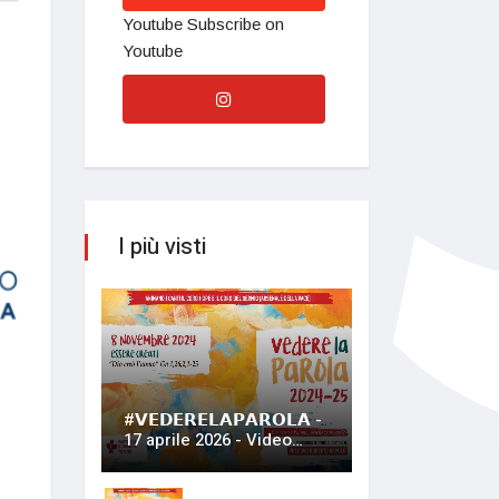
Youtube
Subscribe on
Youtube
I più visti
#𝗩𝗘𝗗𝗘𝗥𝗘𝗟𝗔𝗣𝗔𝗥𝗢𝗟𝗔 -
17 aprile 2026 - Video…