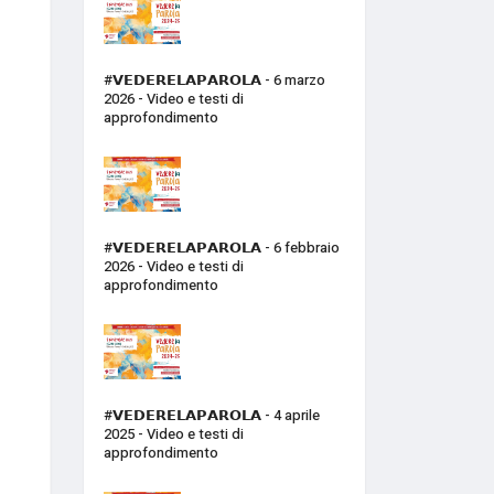
#𝗩𝗘𝗗𝗘𝗥𝗘𝗟𝗔𝗣𝗔𝗥𝗢𝗟𝗔 - 6 marzo
2026 - Video e testi di
approfondimento
#𝗩𝗘𝗗𝗘𝗥𝗘𝗟𝗔𝗣𝗔𝗥𝗢𝗟𝗔 - 6 febbraio
2026 - Video e testi di
approfondimento
#𝗩𝗘𝗗𝗘𝗥𝗘𝗟𝗔𝗣𝗔𝗥𝗢𝗟𝗔 - 4 aprile
2025 - Video e testi di
approfondimento