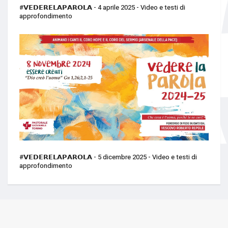
#𝗩𝗘𝗗𝗘𝗥𝗘𝗟𝗔𝗣𝗔𝗥𝗢𝗟𝗔 - 4 aprile 2025 - Video e testi di
approfondimento
#𝗩𝗘𝗗𝗘𝗥𝗘𝗟𝗔𝗣𝗔𝗥𝗢𝗟𝗔 - 5 dicembre 2025 - Video e testi di
approfondimento