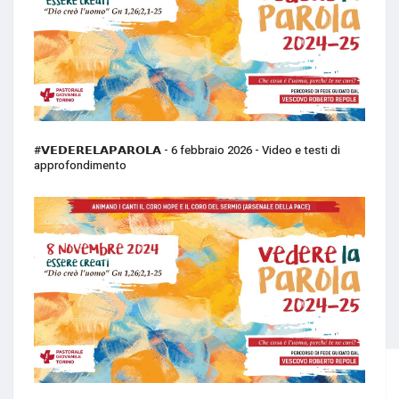
#𝗩𝗘𝗗𝗘𝗥𝗘𝗟𝗔𝗣𝗔𝗥𝗢𝗟𝗔 - 6 febbraio 2026 - Video e testi di
approfondimento