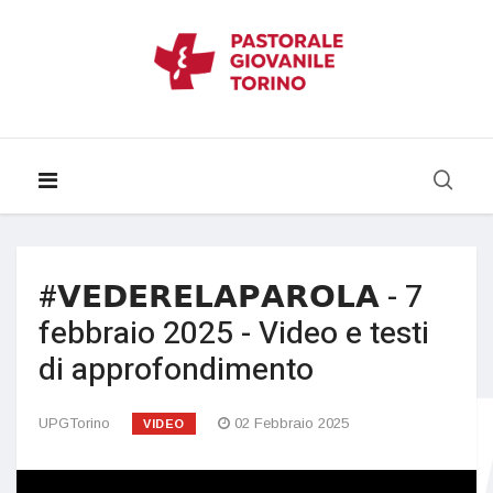
#𝗩𝗘𝗗𝗘𝗥𝗘𝗟𝗔𝗣𝗔𝗥𝗢𝗟𝗔 - 7
febbraio 2025 - Video e testi
di approfondimento
UPGTorino
02 Febbraio 2025
VIDEO