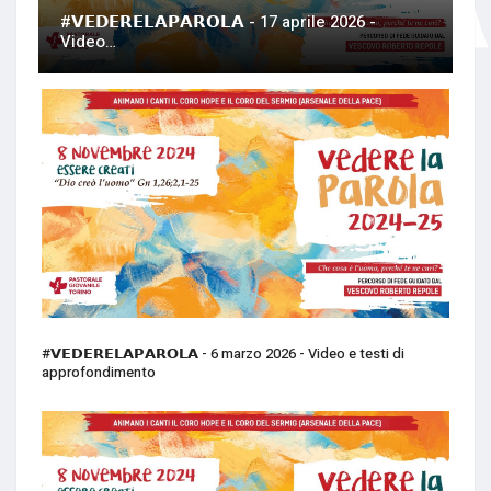
#𝗩𝗘𝗗𝗘𝗥𝗘𝗟𝗔𝗣𝗔𝗥𝗢𝗟𝗔 - 17 aprile 2026 -
Video…
#𝗩𝗘𝗗𝗘𝗥𝗘𝗟𝗔𝗣𝗔𝗥𝗢𝗟𝗔 - 6 marzo 2026 - Video e testi di
approfondimento