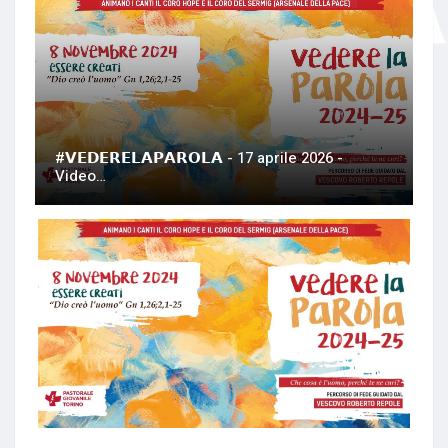
#𝗩𝗘𝗗𝗘𝗥𝗘𝗟𝗔𝗣𝗔𝗥𝗢𝗟𝗔 - 17 aprile 2026 -
Video…