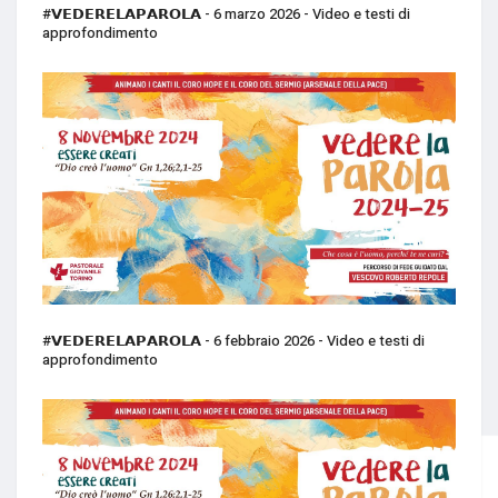
#𝗩𝗘𝗗𝗘𝗥𝗘𝗟𝗔𝗣𝗔𝗥𝗢𝗟𝗔 - 6 marzo 2026 - Video e testi di
approfondimento
#𝗩𝗘𝗗𝗘𝗥𝗘𝗟𝗔𝗣𝗔𝗥𝗢𝗟𝗔 - 6 febbraio 2026 - Video e testi di
approfondimento