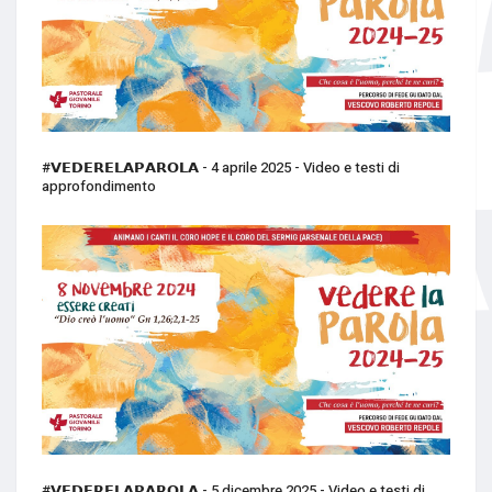
#𝗩𝗘𝗗𝗘𝗥𝗘𝗟𝗔𝗣𝗔𝗥𝗢𝗟𝗔 - 4 aprile 2025 - Video e testi di
approfondimento
#𝗩𝗘𝗗𝗘𝗥𝗘𝗟𝗔𝗣𝗔𝗥𝗢𝗟𝗔 - 5 dicembre 2025 - Video e testi di