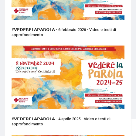
#𝗩𝗘𝗗𝗘𝗥𝗘𝗟𝗔𝗣𝗔𝗥𝗢𝗟𝗔 - 6 febbraio 2026 - Video e testi di
approfondimento
#𝗩𝗘𝗗𝗘𝗥𝗘𝗟𝗔𝗣𝗔𝗥𝗢𝗟𝗔 - 4 aprile 2025 - Video e testi di
approfondimento