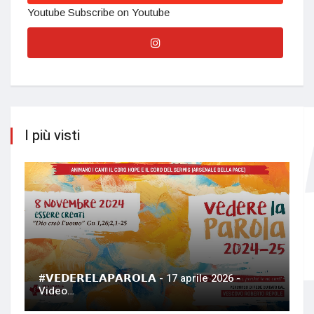
Youtube
Subscribe on Youtube
I più visti
#𝗩𝗘𝗗𝗘𝗥𝗘𝗟𝗔𝗣𝗔𝗥𝗢𝗟𝗔 - 17 aprile 2026 -
Video…