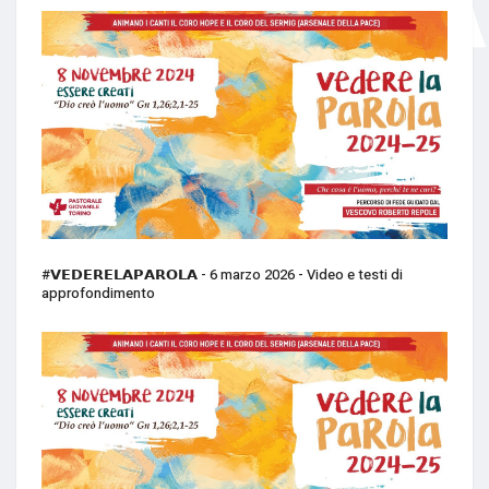
#𝗩𝗘𝗗𝗘𝗥𝗘𝗟𝗔𝗣𝗔𝗥𝗢𝗟𝗔 - 6 marzo 2026 - Video e testi di
approfondimento