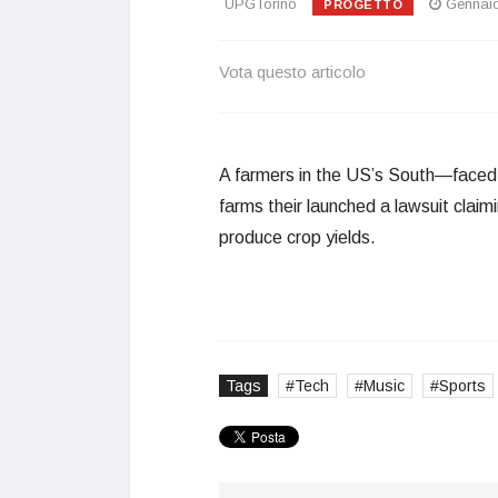
UPGTorino
Gennaio
PROGETTO
Vota questo articolo
A farmers in the US’s South—faced wi
farms their launched a lawsuit claimin
produce crop yields.
Tags
Tech
Music
Sports