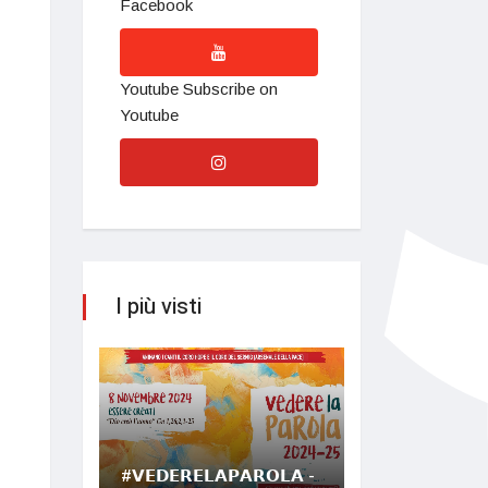
Facebook
Youtube
Subscribe on
Youtube
I più visti
#𝗩𝗘𝗗𝗘𝗥𝗘𝗟𝗔𝗣𝗔𝗥𝗢𝗟𝗔 -