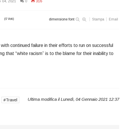
 04, 2021
0
316
(0 Voti)
dimensione font
Stampa
Email
th continued failure in their efforts to run on successful
g that “white racism” is to the blame for their inability to
Ultima modifica il Lunedì, 04 Gennaio 2021 12:37
Travel