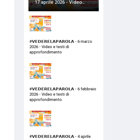
17 aprile 2026 - Video…
#𝗩𝗘𝗗𝗘𝗥𝗘𝗟𝗔𝗣𝗔𝗥𝗢𝗟𝗔 - 6 marzo
2026 - Video e testi di
approfondimento
#𝗩𝗘𝗗𝗘𝗥𝗘𝗟𝗔𝗣𝗔𝗥𝗢𝗟𝗔 - 6 febbraio
2026 - Video e testi di
approfondimento
#𝗩𝗘𝗗𝗘𝗥𝗘𝗟𝗔𝗣𝗔𝗥𝗢𝗟𝗔 - 4 aprile