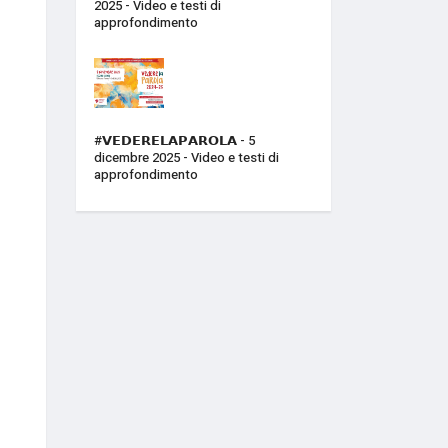
2025 - Video e testi di
approfondimento
#𝗩𝗘𝗗𝗘𝗥𝗘𝗟𝗔𝗣𝗔𝗥𝗢𝗟𝗔 - 5
dicembre 2025 - Video e testi di
approfondimento