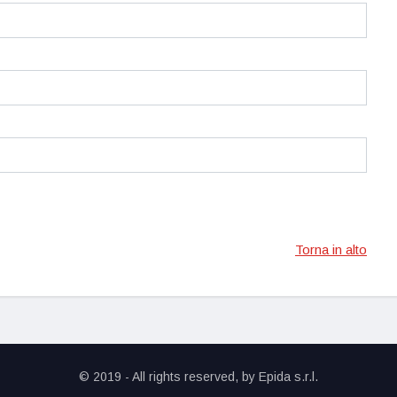
Torna in alto
© 2019 - All rights reserved, by
Epida s.r.l.