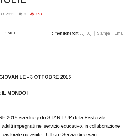
08, 2021
0
440
(0 Voti)
dimensione font
Stampa
Email
IOVANILE - 3 OTTOBRE 2015
R IL MONDO!
E 2015 avrà luogo lo START UP della Pastorale
 adulti impegnati nel servizio educativo, in collaborazione
 pastorale giovanile - Uffici e Servizi diocesani,