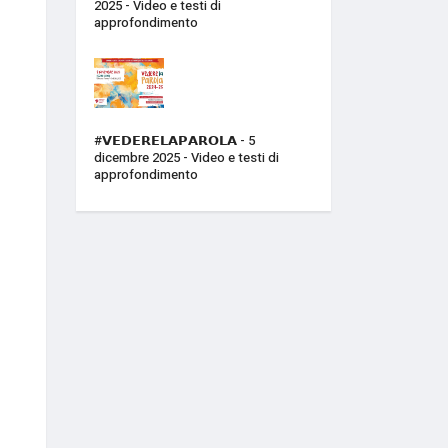
2025 - Video e testi di
approfondimento
#𝗩𝗘𝗗𝗘𝗥𝗘𝗟𝗔𝗣𝗔𝗥𝗢𝗟𝗔 - 5
dicembre 2025 - Video e testi di
approfondimento