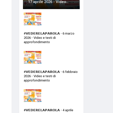
17 aprile 2026 - Video…
#𝗩𝗘𝗗𝗘𝗥𝗘𝗟𝗔𝗣𝗔𝗥𝗢𝗟𝗔 - 6 marzo
2026 - Video e testi di
approfondimento
#𝗩𝗘𝗗𝗘𝗥𝗘𝗟𝗔𝗣𝗔𝗥𝗢𝗟𝗔 - 6 febbraio
2026 - Video e testi di
approfondimento
#𝗩𝗘𝗗𝗘𝗥𝗘𝗟𝗔𝗣𝗔𝗥𝗢𝗟𝗔 - 4 aprile