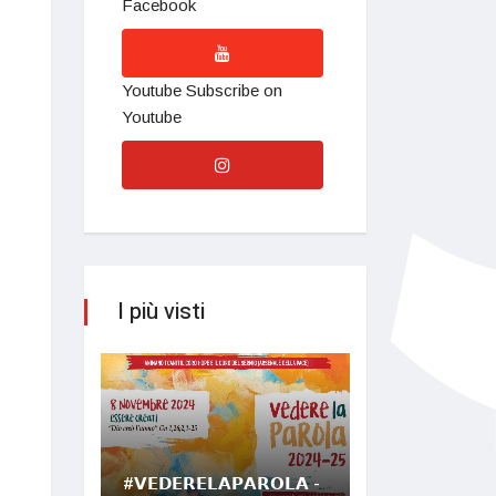
Facebook
Youtube
Subscribe on
Youtube
I più visti
#𝗩𝗘𝗗𝗘𝗥𝗘𝗟𝗔𝗣𝗔𝗥𝗢𝗟𝗔 -